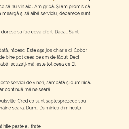
 ce să nu vin aici. Am gripă. Şi am promis că
e să meargă şi să aibă serviciu, deoarece sunt
 îmi doresc să fac ceva efort. Dacă… Sunt
dată, răcesc. Este aşa jos chiar aici. Cobor
t de bine pot ceea ce am de făcut. Deci
abă, scuzaţi-mă; este tot ceea ce El
e servicii de vineri, sâmbătă şi duminică.
Doar continuă mâine seară.
Louisville. Cred că sunt şaptesprezece sau
e mâine seară. Dum… Duminică dimineaţă
nile peste el, frate.