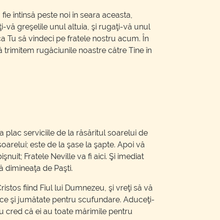
ie întinsă peste noi în seara aceasta,
-vă greşelile unul altuia, şi rugaţi-vă unul
ca Tu să vindeci pe fratele nostru acum. În
 trimitem rugăciunile noastre către Tine în
 plac serviciile de la răsăritul soarelui de
arelui; este de la şase la şapte. Apoi vă
nuit; Fratele Neville va fi aici. Şi imediat
ă dimineaţa de Paşti.
Cristos fiind Fiul lui Dumnezeu, şi vreţi să vă
a zece şi jumătate pentru scufundare. Aduceţi-
Nu cred că ei au toate mărimile pentru