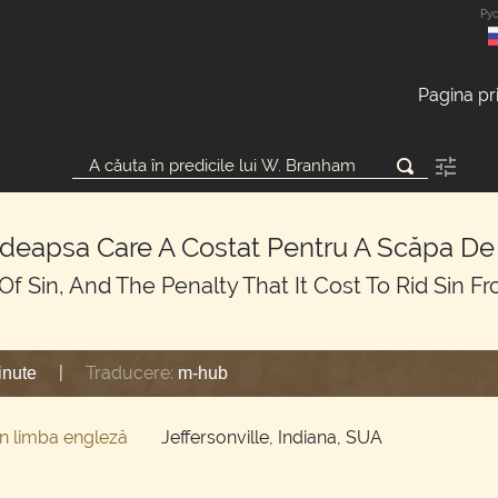
Ру
Pagina pr
edeapsa Care A Costat Pentru A Scăpa De 
Of Sin, And The Penalty That It Cost To Rid Sin F
|
Traducere:
inute
m-hub
în limba engleză
Jeffersonville, Indiana, SUA