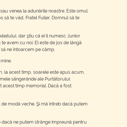
… sau venea la adunările noastre. Este omul
 să te văd, Fratel Fuller. Domnul să te
ăiatului, dar ştiu că ei îl numesc Junior
 te avem cu noi. El este de jos de lângă
te să ne întoarcem pe câmp.
 mine.
im, la acest timp, soarele este apus acum,
rmele sângerânde ale Purtătorului:
at acest timp memorial. Dacă a fost
unt de modă veche. Şi mă întreb dacă putem
reb dacă ne putem strânge împreună pentru