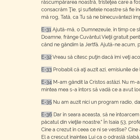
răscumpărarea noastră, tristeţea care a fost
consacrăm Ţie, şi sufletele noastre să fie 
mă rog, Tată, ca Tu să ne binecuvântezi î
E-31
Ajută-mă, o Dumnezeule, în timp ce sluj
Doamne, frânge Cuvântul Vieţii gratuit pentru
când ne gândim la Jertfă. Ajută-ne acum, p
E-32
Vreau să citesc puţin dacă îmi veţi acor
E-33
Probabil că aţi auzit azi, emisiunile de
E-34
M-am gândit la Cristos astăzi. Nu m-am
mintea mea s-a întors să vadă ce a avut loc
E-35
Nu am auzit nici un program radio, da
E-36
Dar în seara aceasta, să ne întoarcem
păcatul din vieţile noastre.” În Isaia 53, pr
Cine a crezut în ceea ce ni se vestise? Cin
El a crescut înaintea Lui ca o odraslă slabă