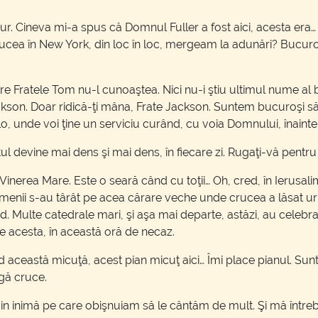
jur. Cineva mi-a spus că Domnul Fuller a fost aici, acesta era
 ducea în New York, din loc în loc, mergeam la adunări? Bucuros
are Fratele Tom nu-l cunoaştea. Nici nu-i ştiu ultimul nume al b
ckson. Doar ridică-ţi mâna, Frate Jackson. Suntem bucuroşi să
lo, unde voi ţine un serviciu curând, cu voia Domnului, înain
l devine mai dens şi mai dens, în fiecare zi. Rugaţi-vă pentru
inerea Mare. Este o seară când cu toţii… Oh, cred, în Ierusal
menii s-au târât pe acea cărare veche unde crucea a lăsat u
nd. Multe catedrale mari, şi aşa mai departe, astăzi, au celebr
e acesta, în această oră de necaz.
d această micuţă, acest pian micuţ aici… Îmi place pianul. S
ngă cruce.
din inimă pe care obişnuiam să le cântăm de mult. Şi mă înt