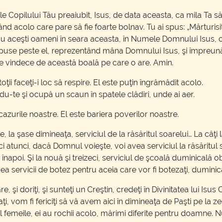
Copilului Tău preaiubit, Isus, de data aceasta, ca mila Ta să f
d acolo care pare să fie foarte bolnav. Tu ai spus: „Mărturisiţi
og cu aceşti oameni în seara aceasta, în Numele Domnului Isus, 
e puse peste el, reprezentând mâna Domnului Isus, şi împreună
 se vindece de această boală pe care o are. Amin.
ii faceţi-i loc să respire. El este puţin îngrămădit acolo.
 du-te şi ocupă un scaun în spatele clădiri, unde ai aer.
urile noastre. El este bariera poverilor noastre.
a şase dimineaţa, serviciul de la răsăritul soarelui… La câţi la
atunci, dacă Domnul voieşte, voi avea serviciul la răsăritul so
napoi. Şi la nouă şi treizeci, serviciul de şcoală duminicală obiş
a servicii de botez pentru aceia care vor fi botezaţi, duminic
 şi doriţi, şi sunteţi un Creştin, credeţi în Divinitatea lui Isus 
tezaţi, vom fi fericiţi să vă avem aici în dimineaţa de Paşti pe l
al femeile, ei au rochii acolo, mărimi diferite pentru doamne. 