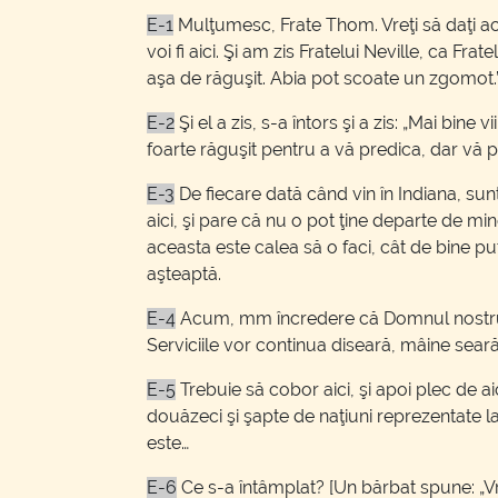
E-1
Mulţumesc, Frate Thom. Vreţi să daţi ace
voi fi aici. Şi am zis Fratelui Neville, ca Fr
aşa de răguşit. Abia pot scoate un zgomot.
E-2
Şi el a zis, s-a întors şi a zis: „Mai bin
foarte răguşit pentru a vă predica, dar vă 
E-3
De fiecare dată când vin în Indiana, sun
aici, şi pare că nu o pot ţine departe de m
aceasta este calea să o faci, cât de bine 
aşteaptă.
E-4
Acum, mm încredere că Domnul nostru v
Serviciile vor continua diseară, mâine seară
E-5
Trebuie să cobor aici, şi apoi plec de 
douăzeci şi şapte de naţiuni reprezentate
este…
E-6
Ce s-a întâmplat? [Un bărbat spune: „Vre