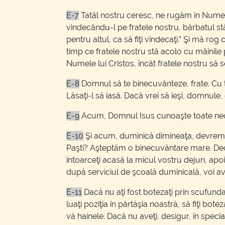
E-7
Tatăl nostru ceresc, ne rugăm în Numele 
vindecându-l pe fratele nostru, bărbatul stân
pentru altul, ca să fiţi vindecaţi.” Şi mă r
timp ce fratele nostru stă acolo cu mâinil
Numele lui Cristos, încât fratele nostru să
E-8
Domnul să te binecuvânteze, frate. Cu toţ
Lăsaţi-l să iasă. Dacă vrei să ieşi, domnule,
E-9
Acum, Domnul Isus cunoaşte toate necaz
E-10
Şi acum, duminică dimineaţa, devreme, l
Paşti? Aşteptăm o binecuvântare mare. Deci 
întoarceţi acasă la micul vostru dejun, apoi î
după serviciul de şcoală duminicală, voi ave
E-11
Dacă nu aţi fost botezaţi prin scufundare,
luaţi poziţia în părtăşia noastră, să fiţi bo
vă hainele. Dacă nu aveţi, desigur, în speci