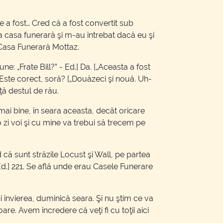
 a fost… Cred că a fost convertit sub
a casa funerară şi m-au întrebat dacă eu şi
a Casa Funerară Mottaz.
e: „Frate Bill?” - Ed.] Da. [„Aceasta a fost
 Este corect, soră? [„Douăzeci şi nouă. Uh-
ţă destul de rău.
 mai bine, în seara aceasta, decât oricare
-o zi voi şi cu mine va trebui să trecem pe
 că sunt străzile Locust şi Wall, pe partea
Ed.] 221. Se află unde erau Casele Funerare
 învierea, duminică seara. Şi nu ştim ce va
e. Avem încredere că veţi fi cu toţii aici