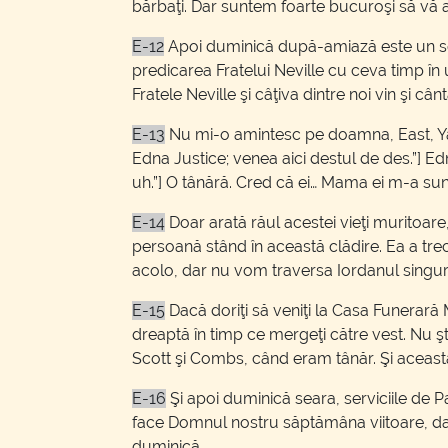
bărbaţi. Dar suntem foarte bucuroşi să vă a
E-12
Apoi duminică după-amiază este un serv
predicarea Fratelui Neville cu ceva timp în
Fratele Neville şi câţiva dintre noi vin şi 
E-13
Nu mi-o amintesc pe doamna, East, Yast s
Edna Justice; venea aici destul de des.”] Ed
uh.”] O tânără. Cred că ei… Mama ei m-a sunat
E-14
Doar arată răul acestei vieţi muritoare
persoană stând în această clădire. Ea a trecu
acolo, dar nu vom traversa Iordanul singuri
E-15
Dacă doriţi să veniţi la Casa Funerară 
dreaptă în timp ce mergeţi către vest. Nu ş
Scott şi Combs, când eram tânăr. Şi aceast
E-16
Şi apoi duminică seara, serviciile de 
face Domnul nostru săptămâna viitoare, dacă 
duminică.