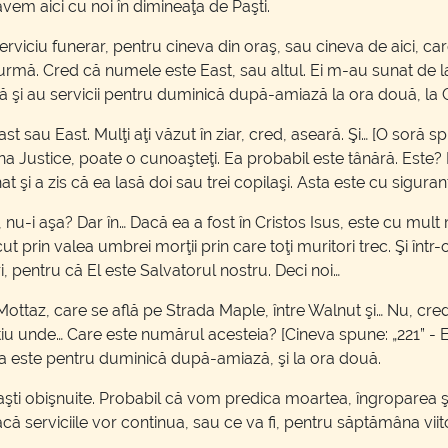
vem aici cu noi în dimineaţa de Paşti.
iciu funerar, pentru cineva din oraş, sau cineva de aici, care
 urmă. Cred că numele este East, sau altul. Ei m-au sunat de l
cântă şi au servicii pentru duminică după-amiază la ora două, l
au East. Mulţi aţi văzut în ziar, cred, aseară. Şi… [O soră spun
na Justice, poate o cunoaşteţi. Ea probabil este tânără. Este?
 şi a zis că ea lasă doi sau trei copilaşi. Asta este cu siguran
, nu-i aşa? Dar în… Dacă ea a fost în Cristos Isus, este cu mult
t prin valea umbrei morţii prin care toţi muritori trec. Şi într
, pentru că El este Salvatorul nostru. Deci noi…
Mottaz, care se află pe Strada Maple, între Walnut şi… Nu, cred
tiu unde… Care este numărul acesteia? [Cineva spune: „221” - 
a este pentru duminică după-amiază, şi la ora două.
Paşti obişnuite. Probabil că vom predica moartea, îngroparea şi
serviciile vor continua, sau ce va fi, pentru săptămâna viitoar