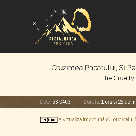
Cruzimea Păcatului, Și P
The Cruelty 
Data:
|
Durată:
53-0403
1 oră și 25 de m
a vizualiza împreună cu originalul 