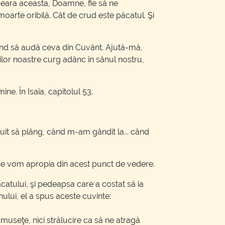
n seara aceasta, Doamne, fie să ne
oarte oribilă. Cât de crud este păcatul. Şi
ptând să audă ceva din Cuvânt. Ajută-mă,
milor noastre curg adânc în sânul nostru,
ne. În Isaia, capitolul 53.
uit să plâng, când m-am gândit la... când
 ne vom apropia din acest punct de vedere.
atului, şi pedeapsa care a costat să ia
nului, el a spus aceste cuvinte:
umuseţe, nici strălucire ca să ne atragă