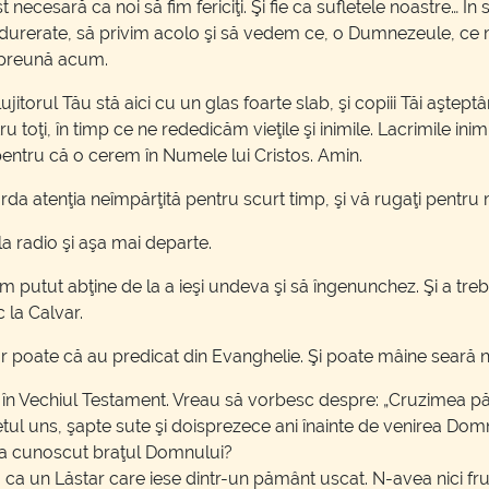
 necesară ca noi să fim fericiţi. Şi fie ca sufletele noastre… Î
îndurerate, să privim acolo şi să vedem ce, o Dumnezeule, ce m
mpreună acum.
itorul Tău stă aici cu un glas foarte slab, şi copiii Tăi aşte
 toţi, în timp ce ne rededicăm vieţile şi inimile. Lacrimile ini
entru că o cerem în Numele lui Cristos. Amin.
da atenţia neîmpărţită pentru scurt timp, şi vă rugaţi pentru mi
 la radio şi aşa mai departe.
 putut abţine de la a ieşi undeva şi să îngenunchez. Şi a treb
 la Calvar.
r poate că au predicat din Evanghelie. Şi poate mâine seară
 în Vechiul Testament. Vreau să vorbesc despre: „Cruzimea păc
ofetul uns, şapte sute şi doisprezece ani înainte de venirea Dom
e a cunoscut braţul Domnului?
, ca un Lăstar care iese dintr-un pământ uscat. N-avea nici fr