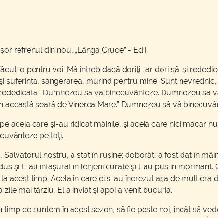
şor refrenul din nou, „Lângă Cruce” - Ed.]
ăcut-o pentru voi. Mă întreb dacă doriţi… ar dori să-şi rededic
şi suferinţa, sângerarea, murind pentru mine. Sunt nevrednic
 rededicată.” Dumnezeu să vă binecuvânteze. Dumnezeu să vă
în această seară de Vinerea Mare.” Dumnezeu să vă binecuvâ
pe aceia care şi-au ridicat mâinile, şi aceia care nici măcar 
ecuvânteze pe toţi.
lvatorul nostru, a stat în ruşine; doborât, a fost dat în mâin
 dus şi L-au înfăşurat în lenjerii curate şi l-au pus în mormâ
 la acest timp. Acela în care ei s-au încrezut aşa de mult era 
zile mai târziu, El a înviat şi apoi a venit bucuria.
n timp ce suntem în acest sezon, să fie peste noi, încât să ve