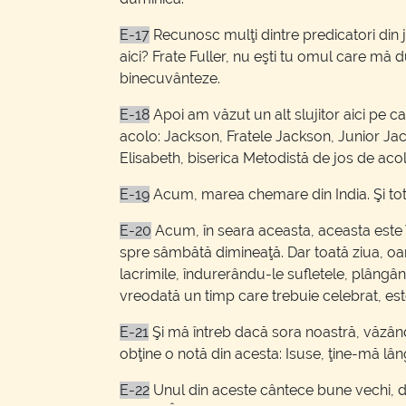
E-17
Recunosc mulţi dintre predicatori din 
aici? Frate Fuller, nu eşti tu omul care mă
binecuvânteze.
E-18
Apoi am văzut un alt slujitor aici pe c
acolo: Jackson, Fratele Jackson, Junior Ja
Elisabeth, biserica Metodistă de jos de aco
E-19
Acum, marea chemare din India. Şi totu
E-20
Acum, în seara aceasta, aceasta este V
spre sâmbătă dimineaţă. Dar toată ziua, oa
lacrimile, îndurerându-le sufletele, plângâ
vreodată un timp care trebuie celebrat, est
E-21
Şi mă întreb dacă sora noastră, văzân
obţine o notă din acesta: Isuse, ţine-mă lâ
E-22
Unul din aceste cântece bune vechi, 