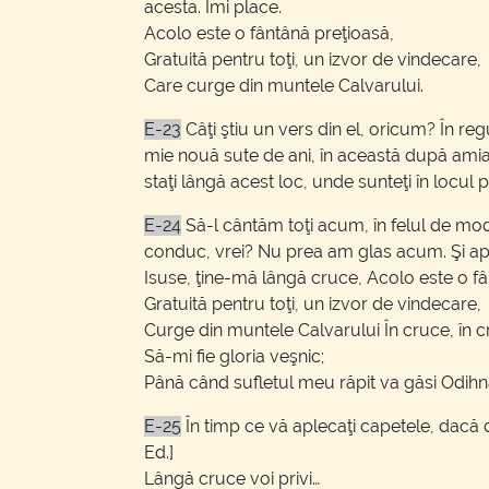
acesta. Îmi place.
Acolo este o fântână preţioasă,
Gratuită pentru toţi, un izvor de vindecare,
Care curge din muntele Calvarului.
E-23
Câţi ştiu un vers din el, oricum? În r
mie nouă sute de ani, în această după amia
staţi lângă acest loc, unde sunteţi în locul p
E-24
Să-l cântăm toţi acum, în felul de modă
conduc, vrei? Nu prea am glas acum. Şi apoi
Isuse, ţine-mă lângă cruce, Acolo este o fâ
Gratuită pentru toţi, un izvor de vindecare,
Curge din muntele Calvarului În cruce, în c
Să-mi fie gloria veşnic;
Până când sufletul meu răpit va găsi Odihn
E-25
În timp ce vă aplecaţi capetele, dacă
Ed.]
Lângă cruce voi privi…