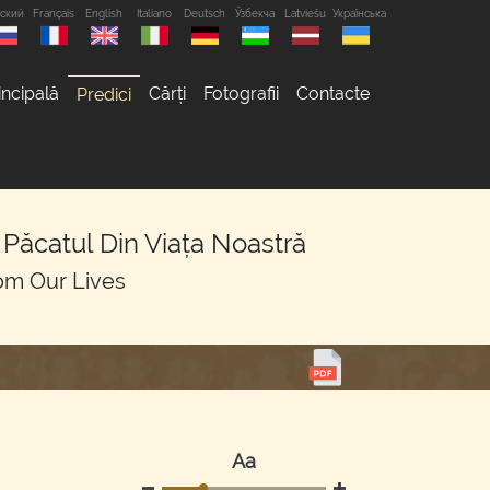
сский
Français
English
Italiano
Deutsch
Ўзбекча
Latviešu
Українська
incipală
Cărți
Fotografii
Contacte
Predici
Păcatul Din Viața Noastră
rom Our Lives
Аа