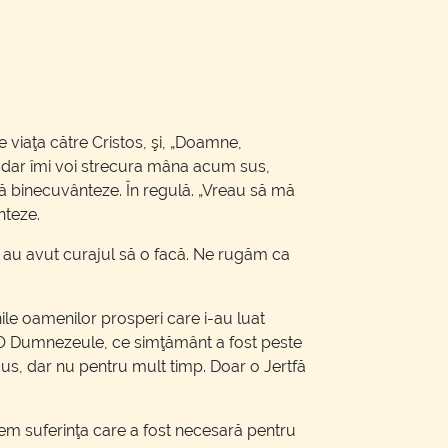
e viaţa către Cristos, şi, „Doamne,
, dar îmi voi strecura mâna acum sus,
 binecuvânteze. În regulă. „Vreau să mă
nteze.
nu au avut curajul să o facă. Ne rugăm ca
ile oamenilor prosperi care i-au luat
nt. O Dumnezeule, ce simţământ a fost peste
dus, dar nu pentru mult timp. Doar o Jertfă
dem suferinţa care a fost necesară pentru