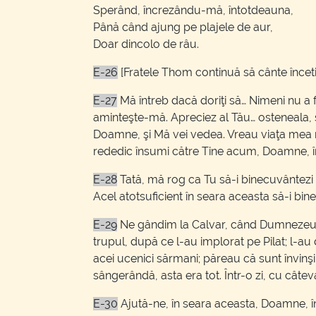
Sperând, încrezându-mă, întotdeauna,
Până când ajung pe plajele de aur,
Doar dincolo de râu.
E-26
[Fratele Thom continuă să cânte înceti
E-27
Mă întreb dacă doriţi să… Nimeni nu a f
aminteşte-mă. Apreciez al Tău… osteneala, 
Doamne, şi Mă vei vedea. Vreau viaţa mea
rededic însumi către Tine acum, Doamne, 
E-28
Tată, mă rog ca Tu să-i binecuvântezi 
Acel atotsuficient în seara aceasta să-i bin
E-29
Ne gândim la Calvar, când Dumnezeu, Sa
trupul, după ce l-au implorat pe Pilat; l-au
acei ucenici sărmani; păreau că sunt învinşi
sângerândă, asta era tot. Într-o zi, cu câteva 
E-30
Ajută-ne, în seara aceasta, Doamne, î