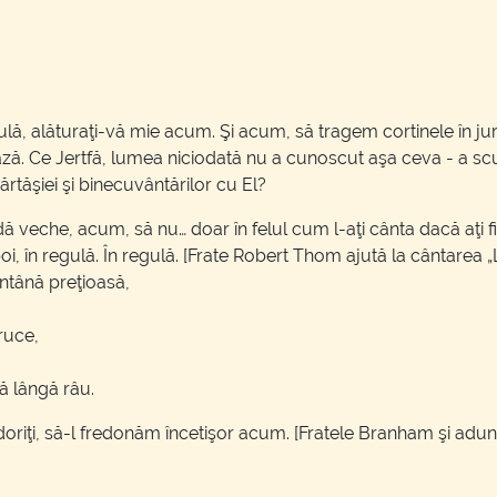
egulă, alăturaţi-vă mie acum. Şi acum, să tragem cortinele în j
ză. Ce Jertfă, lumea niciodată nu a cunoscut aşa ceva - a scu
ărtăşiei şi binecuvântărilor cu El?
 veche, acum, să nu… doar în felul cum l-aţi cânta dacă aţi fi 
, în regulă. În regulă. [Frate Robert Thom ajută la cântarea „
ntână preţioasă,
ruce,
ă lângă râu.
 doriţi, să-l fredonăm încetişor acum. [Fratele Branham şi ad