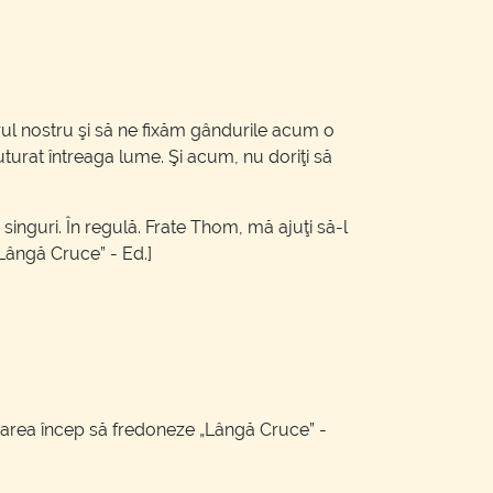
urul nostru şi să ne fixăm gândurile acum o
turat întreaga lume. Şi acum, nu doriţi să
singuri. În regulă. Frate Thom, mă ajuţi să-l
Lângă Cruce” - Ed.]
unarea încep să fredoneze „Lângă Cruce” -