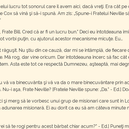
lui lucru tot sonorul care îl avem aici, dacă vreţi. Era cât pe
atele Cox să vină şi să-i spună. Am zis: „Spune-i Fratelui Nevill
”
e vii, Frate Bill. Cred că ar fi un lucru bun.” Deci eu întotdeauna
pot vorbi puţin, cu ajutorul acestor mecanisme micuţe. Eu…
t răguşit. Nu ştiu din ce cauză, dar mi se întâmplă, de fiecare 
ine. Mă rog, dar vine oricum. Dar întotdeauna încerc să fac câ
putem. Asta este tot ce respectă Dumnezeu, aşteaptă, mai degr
ă va binecuvânta şi vă va da o mare binecuvântare prin acest
. Nu-i aşa, Frate Neville? [Fratele Neville spune: „Da.” - Ed.] 
aici şi merg să le vorbesc unui grup de misionari care sunt în 
 la adunarea misionară. Ei au dorit ca eu să am câteva minut
i să te rogi pentru acest bărbat chiar acum?” - Ed.] Puneţi mâi