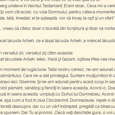
în merg undeva în Vechiul Testament. Eram doar… Ceva mi-a v
l. Şi vom citi acolo, cu voia Domnului, pentru câteva momente
aide, tată, imediat, ei te aşteaptă, vor să încep la opt şi un sfert
l 1, vreau să citesc doar o bucată din Scriptură şi doar să vor
t lăcusta Arbeh, ce a lăsat lăcusta Arbeh, a mâncat lăcusta I
 versetul 20, versetul 25 citim aceasta:
ncat lăcustele Arbeh, Ielec, Hasil şi Gazam, oştirea Mea cea m
 moment de rugăciune. Tatăl nostru ceresc, ne-am adunat aici
i pământului, Care ne-a dat privilegiul. Suntem mulţumitori în 
unt bolnavi aici, Doamne. Şi ne-am adunat pentru acest scop în se
est pământ, sănătoşi şi fericiţi în seara aceasta. Acord-o, Do
iritual în seara aceasta, umpluţi cu Duhul lui Dumnezeu. Acord
, aşa cum a fost în ziua Cincizecimii. Dumnezeule, repet-o di
mbrelă deasupra, dar cu un vârf îndreptat, pregătit ca binec
ă spunem. Dar Tu ai promis: „Dacă veţi deschide gura, o voi um