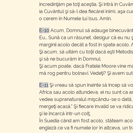
încredinţăm pe toţi aceştia. Şi intră în Cuv
ia Cuvântul şi să-l dea fiecărei inimi, aşa
o cerem în Numele lui Isus. Amin.
E-10
Acum, Domnul să adauge binecuvântările 
Eu… Sună ca un răsunet, desigur că eu nu ştiu
marginii acolo decât a fost în spate acolo. 
Şi acum, să uităm cu toţii dacă eşti Metodi
şi să ne bucurăm în Domnul.
Şi acum poate, dacă Fratele Moore vine mâine
mă rog pentru bolnavi. Vedeţi? Şi avem sut
E-11
Şi vreau să spun înainte să încep să vo
Africa sau acolo altundeva, ei nu sunt ca a
vedea supranaturalul mişcându-se o dată, şi 
mergeţi acasă.” Şi fiecare invalid se va ridic
şi le încarcă într-un colţ.
În Suedia când am fost acolo, stăteam acolo,
engleză ce va fi numele lor în altceva, un 