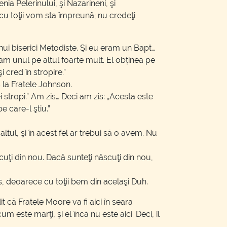
enia Pelerinului, şi Nazarineni, şi
, cu toţii vom sta împreună; nu credeţi
nui biserici Metodiste. Şi eu eram un Bapt…
m unul pe altul foarte mult. El obţinea pe
 cred în stropire.”
 la Fratele Johnson.
i stropi.” Am zis… Deci am zis: „Acesta este
 care-l ştiu.”
ltul, şi în acest fel ar trebui să o avem. Nu
scuţi din nou. Dacă sunteţi născuţi din nou,
os, deoarece cu toţii bem din acelaşi Duh.
că Fratele Moore va fi aici în seara
m este marţi, şi el încă nu este aici. Deci, îl