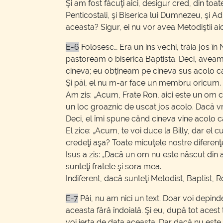
Şi am fost făcuţi aici, desigur cred, din toate
Penticostali, şi Biserica lui Dumnezeu, şi Ad
aceasta? Sigur, ei nu vor avea Metodiştii aici 
E-6
Folosesc… Era un ins vechi, trăia jos î
păstoream o biserică Baptistă. Deci, aveam
cineva; eu obţineam pe cineva sus acolo care 
Şi păi, el nu m-ar face un membru oricum. D
Am zis: „Acum, Frate Ron, aici este un om car
un loc groaznic de uscat jos acolo. Dacă vre
Deci, el îmi spune când cineva vine acolo c
El zice: „Acum, te voi duce la Billy, dar el 
credeţi aşa? Toate micuţele nostre diferen
Isus a zis: „Dacă un om nu este născut din ap
sunteţi fratele şi sora mea.
Indiferent, dacă sunteţi Metodist, Baptist, R
E-7
Păi, nu am nici un text. Doar voi depin
aceasta fără îndoială. Şi eu, după tot acest t
voi ierta de data aceasta. Dar dacă nu este a