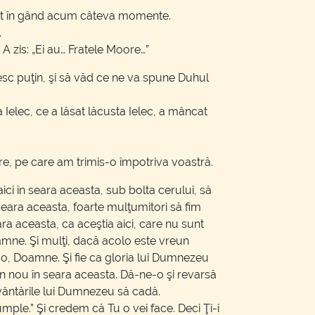
enit în gând acum câteva momente.
.
.” A zis: „Ei au… Fratele Moore…”
besc puţin, şi să văd ce ne va spune Duhul
elec, ce a lăsat lăcusta Ielec, a mâncat
are, pe care am trimis-o împotriva voastră.
 în seara aceasta, sub bolta cerului, să
seara aceasta, foarte mulţumitori să fim
ara aceasta, ca aceştia aici, care nu sunt
amne. Şi mulţi, dacă acolo este vreun
-o, Doamne. Şi fie ca gloria lui Dumnezeu
n nou în seara aceasta. Dă-ne-o şi revarsă
uvântările lui Dumnezeu să cadă.
ple.” Şi credem că Tu o vei face. Deci Ţi-i