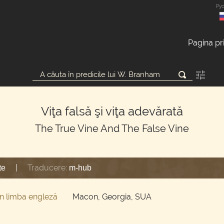
Ру
Pagina pr
Viţa falsă şi viţa adevărată
The True Vine And The False Vine
|
Traducere:
te
m-hub
în limba engleză
Macon, Georgia, SUA