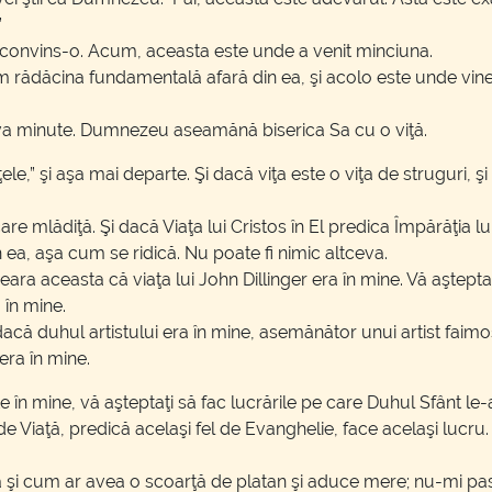
”
i a convins-o. Acum, aceasta este unde a venit minciuna.
ăm rădăcina fundamentală afară din ea, şi acolo este unde vi
va minute. Dumnezeu aseamănă biserica Sa cu o viţă.
iţele,” şi aşa mai departe. Şi dacă viţa este o viţa de struguri,
iecare mlădiţă. Şi dacă Viaţa lui Cristos în El predica Împărăţia
 ea, aşa cum se ridică. Nu poate fi nimic altceva.
seara aceasta că viaţa lui John Dillinger era în mine. Vă aştept
 în mine.
acă duhul artistului era în mine, asemănător unui artist faimos
era în mine.
 în mine, vă aşteptaţi să fac lucrările pe care Duhul Sfânt le
p de Viaţă, predică acelaşi fel de Evanghelie, face acelaşi luc
a şi cum ar avea o scoarţă de platan şi aduce mere; nu-mi pas