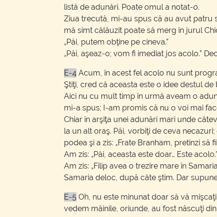
listă de adunări. Poate omul a notat-o.
Ziua trecută, mi-au spus că au avut patru 
mă simt călăuzit poate să merg în jurul Chica
„Păi, putem obţine pe cineva.”
„Păi, aşeaz-o; vom fi imediat jos acolo.” Dec
E-4
Acum, în acest fel acolo nu sunt progra
Ştiţi, cred că aceasta este o idee destul de
Aici nu cu mult timp în urmă aveam o adun
mi-a spus; I-am promis că nu o voi mai fac
Chiar în arşiţa unei adunări mari unde cât
la un alt oraş. Păi, vorbiţi de ceva necazuri
podea şi a zis: „Frate Branham, pretinzi să fi
Am zis: „Păi, aceasta este doar… Este acolo.”
Am zis: „Filip avea o trezire mare în Samaria
Samaria deloc, după câte ştim. Dar supunere
E-5
Oh, nu este minunat doar să vă mişcaţi 
vedem mâinile, oriunde, au fost născuţi di