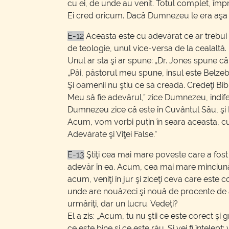
cu ei, de unde au venit. Totul complet, împre
Ei cred oricum. Dacă Dumnezeu le era aşa a
E-12
Aceasta este cu adevărat ce ar trebui 
de teologie, unul vice-versa de la cealaltă.
Unul ar sta şi ar spune: „Dr. Jones spune că
„Păi, păstorul meu spune, insul este Belzebu
Şi oamenii nu ştiu ce să creadă. Credeţi Bib
Meu să fie adevărul,” zice Dumnezeu, indife
Dumnezeu zice că este în Cuvântul Său, şi El 
Acum, vom vorbi puţin în seara aceasta, cu
Adevărate şi Viţei False.”
E-13
Ştiţi cea mai mare poveste care a fos
adevăr în ea. Acum, cea mai mare minciună 
acum, veniţi în jur şi ziceţi ceva care este 
unde are nouăzeci şi nouă de procente de a
urmăriţi, dar un lucru. Vedeţi?
El a zis: „Acum, tu nu ştii ce este corect şi g
ce este bine şi ce este rău. Şi vei fi înţele