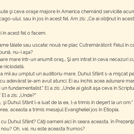
sute şi ceva oraşe majore în America chemând serviciile acum.
go-ului, sau în jos în acest fel. Am zis: „Ce ai obţinut în acest
i în acest fel o facem.
me tăiate sau uscate; nouă ne plac Cutremărătorii: Felul în c
 bună, nu-i aşa?
are mare într-un anumit oraş… Şi am intrat în ceva necazuri 
e niciodată.
eva mii au umplut un auditoriu mare, Duhul Sfânt s-a mişcat p
; cu adevărat le-am avut atunci. Ei au închis acea adunare mare.
i un fundamentalist.” El a zis: „Unde ai găsit aşa ceva în Script
 El a zis: „Unde?”
, şi Duhul Sfânt l-a luat de la ea, l-a trimis în deşert la un om.
a, aceasta a trimis mesajul Evangheliei jos în Etiopia.
cu Duhul Sfânt? Câţi oameni aici în seara aceasta, în Prezenţa
n nou? Oh, vai, nu este aceasta frumos?