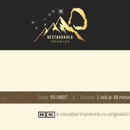
Data:
|
Durată:
55-0607
1 oră și 39 minu
a vizualiza împreună cu originalul 