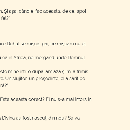
 Şi aşa, când ei fac aceasta, de ce, apoi
 fel?”
are Duhul se mişcă, păi, ne mişcăm cu el.
cu ea în Africa, ne mergând unde Domnul
este mine într-o după-amiază şi m-a trimis
 Un slujitor, un preşedinte, el a sărit pe
ură?”
” Este aceasta corect? El nu s-a mai întors în
 Divină au fost născuţi din nou? Să vă