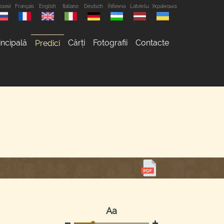
сский
Français
English
Italiano
Deutsch
Ўзбекча
Latviešu
Українська
incipală
Cărți
Fotografii
Contacte
Predici
Аа