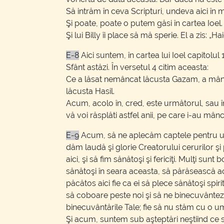
Să intrăm în ceva Scripturi, undeva aici 
Şi poate, poate o putem găsi în cartea Ioe
Şi lui Billy îi place să mă sperie. El a zis: „H
E-8
Aici suntem, în cartea lui Ioel capitolu
Sfânt astăzi. În versetul 4 citim aceasta:
Ce a lăsat nemâncat lăcusta Gazam, a mânca
lăcusta Hasil.
Acum, acolo în, cred, este următorul, sau în
vă voi răsplăti astfel anii, pe care i-au mâ
E-9
Acum, să ne aplecăm captele pentru un
dăm laudă şi glorie Creatorului cerurilor ş
aici, şi să fim sănătoşi şi fericiţi. Mulţi s
sănătoşi în seara aceasta, să părăsească ac
păcătos aici fie ca ei să plece sănătoşi sp
să coboare peste noi şi să ne binecuvânteze
binecuvântările Tale; fie să nu stăm cu o u
Şi acum, suntem sub aşteptări neştiind ce s