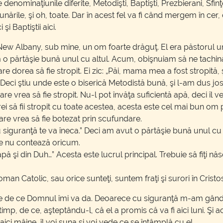
 denominaţiunile diferite, Metodişti, Baptişti, Prezbierani, Sfinţ
unările, şi oh, toate. Dar în acest fel va fi când mergem în cer
şi Baptiştii aici.
n New Albany, sub mine, un om foarte drăguţ. El era păstorul u
 o părtăşie bună unul cu altul. Acum, obişnuiam să ne tachină
dorea să fie stropit. Ei zic: „Păi, mama mea a fost stropită, şi
eci ştiu unde este o biserică Metodistă bună, şi l-am dus jos
e vrea să fie stropit. Nu-l pot învăţa suficientă apă, deci îl ve
i să fii stropit cu toate acestea, acesta este cel mai bun om pe
are vrea să fie botezat prin scufundare.
cu siguranţă te va îneca.” Deci am avut o părtăşie bună unul cu a
ţe nu contează oricum.
ă şi din Duh…” Acesta este lucrul principal. Trebuie să fiţi nă
oman Catolic, sau orice sunteţi, suntem fraţi şi surori în Crist
de de ce Domnul îmi va da. Deoarece cu siguranţă m-am gândit 
imp, de ce, aşteptându-l, că el a promis că va fi aici luni. Şi acu
ici mâine, îl voi suna şi voi vede ce se întâmplă cu el.