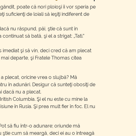
ândit, poate că nori ploioşi îi vor speria pe
ficienţi de loiali să ieşiţi indiferent de
dacă nu răspund, păi, ştie că sunt în
ontinuat să bată, şi el a strigat: „Tati.”
es imediat şi să vin, deci cred că am plecat
 mai departe, şi Fratele Thomas citea
 a plecat, oricine vrea o slujbă? Mă
tru în adunări. Desigur că sunteţi obosiţi de
ai dacă nu a plecat.
ritish Columbia. Şi el nu este cu mine la
siune în Rusia. Şi prea mult fier în foc. El nu
Pot să fiu într-o adunare; oriunde mă
u ştie cum să meargă, deci ei au o întreagă