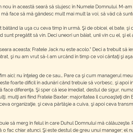
i din nou în această seară să slujesc în Numele Domnului. M-am g
mă face să mă gândesc mult mai mult la voi, să văd că sunteţi su
it bătând la uşa cu ceva timp în urmă. Şi de obicei, el bate, şi 
nt pregătit să vin. Deci uneori un băiat, unii vin cu el, şi el a c
în seara aceasta; Fratele Jack nu este acolo.” Deci a trebuit să i
t, şi nu am vrut să-l am urcând în timp ce voi cântaţi şi aşa
ă fim aici; nu înţeleg de ce sau… Pare ca şi cum managerul meu
e foarte dificil în adunări când trebuie să vorbesc, şi apoi in
că face diferenţa. Şi sper că iese imediat, destul de sigur, num
 mulţi ani fiind Fratele Baxter; majoritatea îl cunoaşteţi din B
 ceva organizaţie, şi ceva părtăşie a cuiva, şi apoi ceva transmi
trebuie să merg în felul în care Duhul Domnului mă călăuzeşte. 
o fac chiar atunci. Şi este destul de greu unui manager; el n