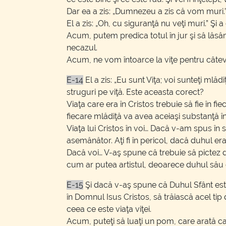
Dar ea a zis: „Dumnezeu a zis că vom muri.
El a zis: „Oh, cu siguranţă nu veţi muri.” Ş
Acum, putem predica totul în jur şi să lăs
necazul.
Acum, ne vom întoarce la viţe pentru câte
E-14
El a zis: „Eu sunt Viţa; voi sunteţi mlăd
struguri pe viţă. Este aceasta corect?
Viaţa care era în Cristos trebuie să fie în f
fiecare mlădiţă va avea aceiaşi substanţă în
Viaţa lui Cristos în voi… Dacă v-am spus în 
asemănător. Aţi fi în pericol, dacă duhul era
Dacă voi… V-aş spune că trebuie să pictez d
cum ar putea artistul, deoarece duhul său 
E-15
Şi dacă v-aş spune că Duhul Sfânt este
în Domnul Isus Cristos, să trăiască acel ti
ceea ce este viaţa viţei.
Acum, puteţi să luaţi un pom, care arată c