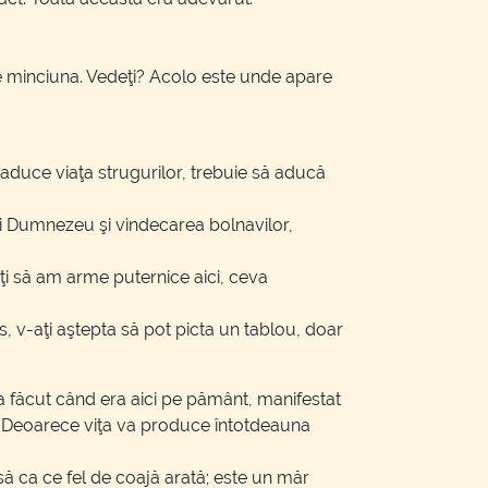
ne minciuna. Vedeţi? Acolo este unde apare
 şi aduce viaţa strugurilor, trebuie să aducă
 lui Dumnezeu şi vindecarea bolnavilor,
aţi să am arme puternice aici, ceva
, v-aţi aştepta să pot picta un tablou, doar
-a făcut când era aici pe pământ, manifestat
ru. Deoarece viţa va produce întotdeauna
ă ca ce fel de coajă arată; este un măr