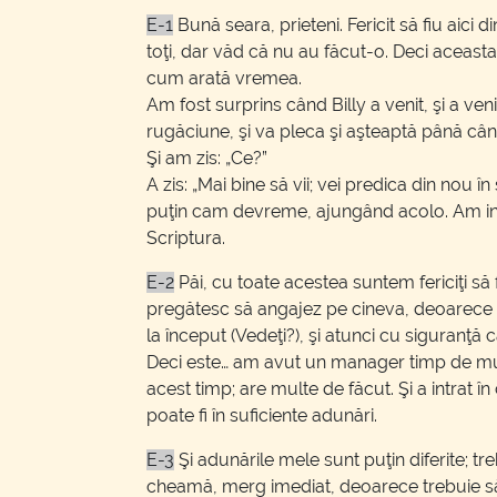
E-1
Bună seara, prieteni. Fericit să fiu aic
toţi, dar văd că nu au făcut-o. Deci aceasta 
cum arată vremea.
Am fost surprins când Billy a venit, şi a ven
rugăciune, şi va pleca şi aşteaptă până când su
Şi am zis: „Ce?”
A zis: „Mai bine să vii; vei predica din nou 
puţin cam devreme, ajungând acolo. Am intra
Scriptura.
E-2
Păi, cu toate acestea suntem fericiţi s
pregătesc să angajez pe cineva, deoarece est
la început (Vedeţi?), şi atunci cu siguranţă 
Deci este… am avut un manager timp de mulţi,
acest timp; are multe de făcut. Şi a intrat în
poate fi în suficiente adunări.
E-3
Şi adunările mele sunt puţin diferite; 
cheamă, merg imediat, deoarece trebuie să 