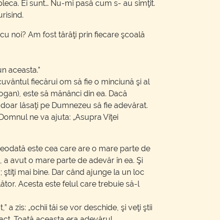
r pleca. Ei sunt… Nu-mi pasă cum s- au simţit.
risind.
u noi? Am fost târâţi prin fiecare şcoală
un aceasta.”
cuvântul fiecărui om să fie o minciună şi al
logan), este să mănânci din ea. Dacă
şi doar lăsaţi pe Dumnezeu să fie adevărat.
Domnul ne va ajuta: „Asupra Viţei
reodată este cea care are o mare parte de
 a avut o mare parte de adevăr în ea. Şi
; ştiţi mai bine. Dar când ajunge la un loc
or. Acesta este felul care trebuie să-l
a zis: „ochii tăi se vor deschide, şi veţi ştii
exact. Toată aceasta era adevărul.