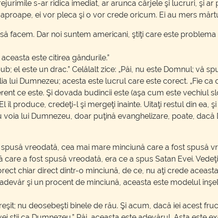
jurimile s-ar ridica imediat, ar arunca cârjele şi lucruri, şi a
proape, ei vor pleca şi o vor crede oricum. Ei au mers mărtu
să facem. Dar noi suntem americani, ştiţi care este problema c
 aceasta este citirea gândurile.”
b; el este un drac.” Celălalt zice: „Păi, nu este Domnul; vă sp
lia lui Dumnezeu; acesta este lucrul care este corect. „Fie ca 
rent ce este. Şi dovada budincii este (aşa cum este vechiul s
îl produce, credeţi-l şi mergeţi înainte. Uitaţi restul din ea, 
 voia lui Dumnezeu, doar puţină evanghelizare, poate, dacă 
t spusă vreodată, cea mai mare minciună care a fost spusă v
care a fost spusă vreodată, era ce a spus Satan Evei. Vedeţi,
corect chiar direct dintr-o minciună, de ce, nu aţi crede aceasta
devăr şi un procent de minciună, aceasta este modelul înşelăt
reşit; nu deosebeşti binele de rău. Şi acum, dacă iei acest fruct,” 
pt; vei ştii ca Dumnezeu.” Păi, aceasta este adevărul. Asta este 