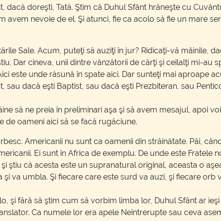
ânt, dacă doreşti, Tată. Ştim că Duhul Sfânt hrăneşte cu Cuvânt
 cum avem nevoie de el. Şi atunci, fie ca acolo să fie un mare 
Sale. Acum, puteţi să auziţi în jur? Ridicaţi-vă mâinile, dacă p
. Dar cineva, unii dintre vânzătorii de cărţi şi ceilalţi mi-au s
Aici este unde răsună în spate aici. Dar sunteţi mai aproape a
st, sau dacă eşti Baptist, sau dacă eşti Prezbiteran, sau Pent
 să ne preia în preliminari aşa şi să avem mesajul, apoi voi v
e de oameni aici să se facă rugăciune.
rbesc. Americanii nu sunt ca oamenii din străinătate. Păi, când 
mericanii. Ei sunt în Africa de exemplu. De unde este Fratele 
ştiu că acesta este un supranatural original, aceasta o aşează.
a şi va umbla. Şi fiecare care este surd va auzi, şi fiecare orb 
 şi fără să ştim cum să vorbim limba lor, Duhul Sfânt ar ieşi p
translator. Ca numele lor era apele Neîntrerupte sau ceva asem