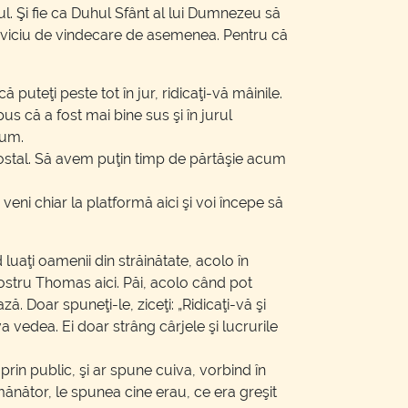
ul. Şi fie ca Duhul Sfânt al lui Dumnezeu să
serviciu de vindecare de asemenea. Pentru că
uteţi peste tot în jur, ridicaţi-vă mâinile.
pus că a fost mai bine sus şi în jurul
cum.
icostal. Să avem puţin timp de părtăşie acum
eni chiar la platformă aici şi voi începe să
luaţi oamenii din străinătate, acolo în
nostru Thomas aici. Păi, acolo când pot
 Doar spuneţi-le, ziceţi: „Ridicaţi-vă şi
va vedea. Ei doar strâng cârjele şi lucrurile
rin public, şi ar spune cuiva, vorbind în
ănător, le spunea cine erau, ce era greşit